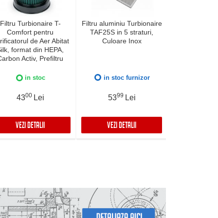
Filtru Turbionaire T-
Filtru aluminiu Turbionaire
Filtru de Car
Comfort pentru
TAF25S in 5 straturi,
FALMEC co
rificatorul de Aer Abitat
Culoare Inox
gamelor Gr
ilk, format din HEPA,
192
arbon Activ, Prefiltru
tra particulelor PM 2.5
in stoc
in stoc furnizor
in 
00
99
0
43
Lei
53
Lei
105
VEZI DETALII
VEZI DETALII
VEZI DET