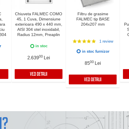
C
Chiuveta FALMEC COMO
Filtru de grasime
a,
45, 1 Cuva, Dimensiune
FALMEC tip BASE
ara
exterioara 490 x 440 mm,
204x207 mm
Pu
ciu
AISI 304 otel inoxidabil,
S
 304
Radius 12mm, Preaplin
C
ius
Perimetral, Fibra anti-
con
1 review
lire
zgomot, Sistem drenaj
r
in stoc
i-
FALMEC, Instalare flush
in stoc furnizor
naj
sau pe blat
00
2.639
Lei
lush
00
85
Lei
VEZI DETALII
VEZI DETALII