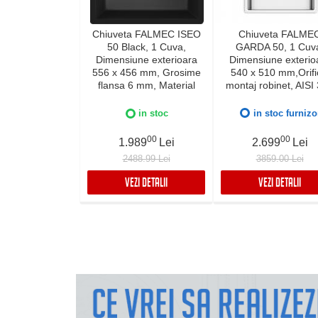
Chiuveta FALMEC ISEO
Chiuveta FALME
50 Black, 1 Cuva,
GARDA 50, 1 Cuv
Dimensiune exterioara
Dimensiune exterio
556 x 456 mm, Grosime
540 x 510 mm,Orifi
flansa 6 mm, Material
montaj robinet, AISI
compozit Ceramix,
otel inoxidabil, Rad
Preaplin Perimetral,
12mm, Supapa de go
in stoc
in stoc furnizo
Instalare pe blat sau sub
automata, Fibra ant
blat
zgomot, Sistem dre
00
00
1.989
Lei
2.699
Lei
FALMEC, Instalare f
2488.99 Lei
3859.00 Lei
sau pe blat
VEZI DETALII
VEZI DETALII