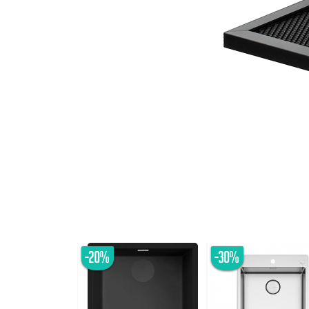
-20%
-30%