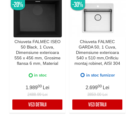
-20%
-30%
Chiuveta FALMEC ISEO
Chiuveta FALMEC
50 Black, 1 Cuva,
GARDA 50, 1 Cuva,
Dimensiune exterioara
Dimensiune exterioara
e
556 x 456 mm, Grosime
540 x 510 mm,Orificiu
flansa 6 mm, Material
montaj robinet, AISI 304
compozit Ceramix,
otel inoxidabil, Radius
Preaplin Perimetral,
12mm, Supapa de golire
in stoc
in stoc furnizor
Instalare pe blat sau sub
automata, Fibra anti-
blat
zgomot, Sistem drenaj
00
00
1.989
Lei
2.699
Lei
FALMEC, Instalare flush
2488.99 Lei
3859.00 Lei
sau pe blat
VEZI DETALII
VEZI DETALII