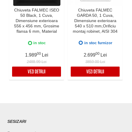
Chiuveta FALMEC ISEO
Chiuveta FALMEC
50 Black, 1 Cuva,
GARDA 50, 1 Cuva,
Dimensiune exterioara
Dimensiune exterioara
e
556 x 456 mm, Grosime
540 x 510 mm,Orificiu
flansa 6 mm, Material
montaj robinet, AISI 304
compozit Ceramix,
otel inoxidabil, Radius
Preaplin Perimetral,
12mm, Supapa de golire
in stoc
in stoc furnizor
Instalare pe blat sau sub
automata, Fibra anti-
blat
zgomot, Sistem drenaj
00
00
1.989
Lei
2.699
Lei
FALMEC, Instalare flush
2488.99 Lei
3859.00 Lei
sau pe blat
VEZI DETALII
VEZI DETALII
SESIZARI