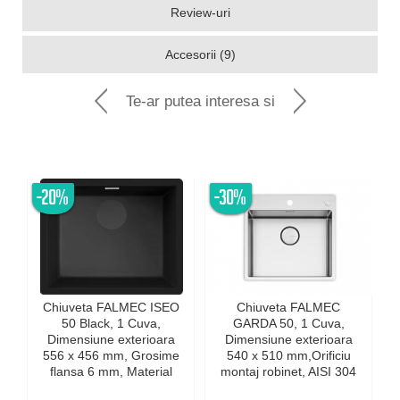
Review-uri
Accesorii (9)
Te-ar putea interesa si
-20%
-30%
Chiuveta FALMEC ISEO
Chiuveta FALMEC
50 Black, 1 Cuva,
GARDA 50, 1 Cuva,
Dimensiune exterioara
Dimensiune exterioara
e
556 x 456 mm, Grosime
540 x 510 mm,Orificiu
flansa 6 mm, Material
montaj robinet, AISI 304
compozit Ceramix,
otel inoxidabil, Radius