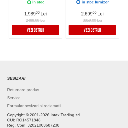
Preaplin Perimetral,
12mm, Supapa de golire
in stoc
in stoc furnizor
Instalare pe blat sau sub
automata, Fibra anti-
blat
zgomot, Sistem drenaj
00
00
1.989
Lei
2.699
Lei
FALMEC, Instalare flush
2488.99 Lei
3859.00 Lei
sau pe blat
VEZI DETALII
VEZI DETALII
SESIZARI
Returnare produs
Service
Formular sesizari si reclamatii
Copyright ©️ 2001-2026 Intax Trading srl
CUI: RO14571848
Reg. Com. J2021003687238