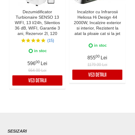
Dezumidificator
Incalzitor cu Infrarosii
Turbionaire SENSO 13
Heliosa Hi Design 44
WIFI, 13 l/24h, Silentios
2000W, Incalzire exterior
36 dB, WIFI, Garantie 3
si interior, Rezistent la
ani, Rezervor 2l, 120
atat la ploaie cat si la jet
m³/h, Control digital,
de apa, Fabricatie Italia,
(15)
Indicator luminos
Culoare Alba, IPX5
in stoc
umiditate, Timer, Display
in stoc
LED
00
855
Lei
00
596
Lei
1179.00 Lei
664.00 Lei
VEZI DETALII
VEZI DETALII
SESIZARI