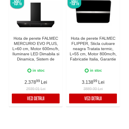
-19%
-19%
Hota de perete FALMEC
Hota de perete FALMEC
MERCURIO EVO PLUS,
FLIPPER, Sticla culoare
L=60 cm, Motor 600mc/h,
neagra Tratata termic,
Iluminare LED Dimabila si
L=55 cm, Motor 800mc/h,
Dinamica, Sistem de
Fabricatie Italia, Garantie
c
comunicare wireless intre
5 ani, Iluminare Dinamica
plita si hota Falmec,
si Dimabila, Inox AISI 304
in stoc
in stoc
Fabricatie Italia, Garantie
I
5 ani, Neagra
99
99
2.378
Lei
3.138
Lei
2939.01 Lei
3889.00 Lei
VEZI DETALII
VEZI DETALII