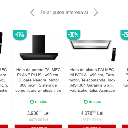
Te-ar putea interesa si
-11%
-30%
-2
LMEC
Hota de perete FALMEC
Hota de plafon FALMEC
oare
PLANE PLUS L=90 cm,
NUVOLA L=90 cm, Fara
P
ic,
Culoare Neagra, Motor
motor, Telecomanda, Inox
c/h,
800 mc/h, Sistem de
AISI 304 Garantie 5 ani,
Il
antie
comunicare wireless intre
Fabricatie Italia, Aspiratie
amica
plita si hota Falmec,
perimetrala
Fab
I 304
Aspiratie perimetrala,
in stoc
in stoc
Iluminare LED dimabila si
Dynamic Control
99
99
3.988
Lei
4.078
Lei
electronic, Fabricatie
4479.00 Lei
5819.00 Lei
Italia, Garantie 5 ani