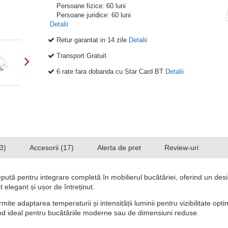
Persoane fizice: 60 luni
Persoane juridice: 60 luni
Detalii
Retur garantat in 14 zile
Detalii
Transport Gratuit
6 rate fara dobanda cu Star Card BT
Detalii
3)
Accesorii (17)
Alerta de pret
Review-uri
ută pentru integrare completă în mobilierul bucătăriei, oferind un design
 elegant și ușor de întreținut.
 adaptarea temperaturii și intensității luminii pentru vizibilitate opti
ind ideal pentru bucătăriile moderne sau de dimensiuni reduse.