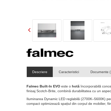
Descriere
Caracteristici
Documente (
Falmec Built-In EVO
este o
hotă
încorporabilă concep
finisaj Scotch-Brite, combină durabilitatea cu un aspect
Iluminarea Dynamic LED reglabilă (2700K–5600K) permite
compact optimizează spațiul din corpul de mobilier, fi