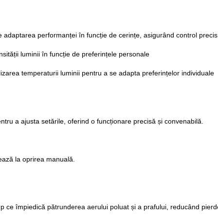
e adaptarea performanței în funcție de cerințe, asigurând control precis,
sității luminii în funcție de preferințele personale
zarea temperaturii luminii pentru a se adapta preferințelor individuale
entru a ajusta setările, oferind o funcționare precisă și convenabilă.
ează la oprirea manuală.
 ce împiedică pătrunderea aerului poluat și a prafului, reducând pierderi