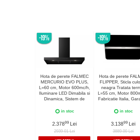
-19%
-19%
Hota de perete FALMEC
Hota de perete FA
MERCURIO EVO PLUS,
FLIPPER, Sticla cul
L=60 cm, Motor 600mc/h,
neagra Tratata term
Iluminare LED Dimabila si
L=55 cm, Motor 800m
Dinamica, Sistem de
Fabricatie Italia, Gar
comunicare wireless intre
5 ani, Iluminare Din
plita si hota Falmec,
si Dimabila, Inox AIS
in stoc
in stoc
Fabricatie Italia, Garantie
5 ani, Neagra
99
99
2.378
Lei
3.138
Lei
2939.01 Lei
3889.00 Lei