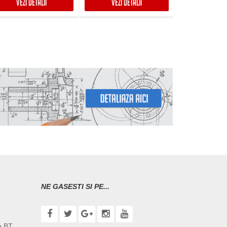
VEZI DETALII
VEZI DETALII
VEZI DET
NE GASESTI SI PE...
a BT