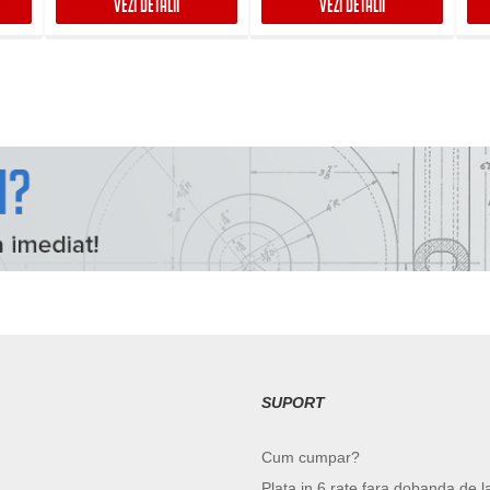
VEZI DETALII
VEZI DETALII
SUPORT
Cum cumpar?
Plata in 6 rate fara dobanda de l