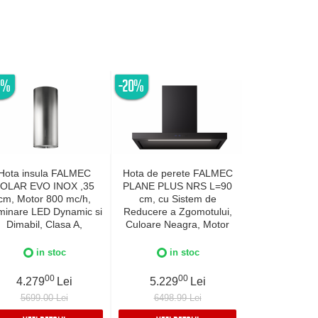
5%
-20%
-20%
Hota insula FALMEC
Hota de perete FALMEC
Hota de per
OLAR EVO INOX ,35
PLANE PLUS NRS L=90
PLANE PLUS
cm, Motor 800 mc/h,
cm, cu Sistem de
cm, cu Si
uminare LED Dynamic si
Reducere a Zgomotului,
Reducere a Z
Dimabil, Clasa A,
Culoare Neagra, Motor
Culoare Inox
ricatie Italia, Inox AISI
800 mc/h, Sistem de
mc/h, Si
304, Garantie 5 ani
comunicare wireless intre
comunicare wir
in stoc
in stoc
in 
plita si hota Falmec,
plita si hot
Aspiratie perimetrala,
Aspiratie pe
00
00
0
4.279
Lei
5.229
Lei
5.229
Iluminare LED dimabila si
Iluminare LED 
5699.00 Lei
6498.99 Lei
6498.99
Dynamic Control
Dynamic 
electronic,
electr