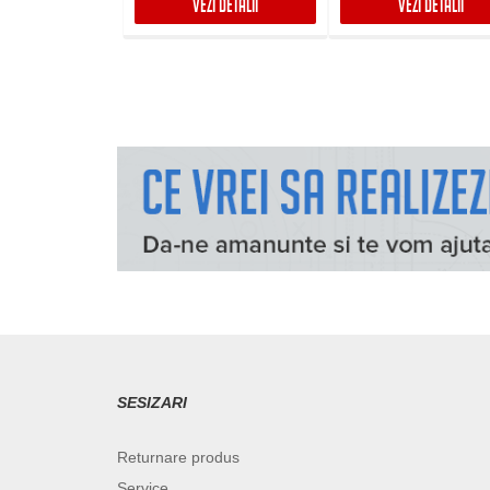
VEZI DETALII
VEZI DETALII
SESIZARI
Returnare produs
Service