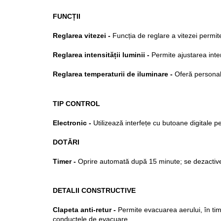
FUNCȚII
Reglarea vitezei - 
Funcția de reglare a vitezei permit
Reglarea intensității luminii - 
Permite ajustarea inten
Reglarea temperaturii de iluminare - 
Oferă personali
TIP CONTROL
Electronic -
 Utilizează interfețe cu butoane digitale p
DOTĂRI
Timer -
 Oprire automată după 15 minute; se dezactiv
DETALII CONSTRUCTIVE
Clapeta anti-retur - 
Permite evacuarea aerului, în timp
conductele de evacuare.