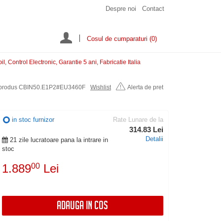
Despre noi
Contact
Cosul de cumparaturi
(0)
ontrol Electronic, Garantie 5 ani, Fabricatie Italia
produs CBIN50.E1P2#EU3460F
Wishlist
Alerta de pret
in stoc furnizor
Rate Lunare de la
314.83 Lei
Detalii
21 zile lucratoare pana la intrare in
stoc
1.889
00
Lei
ADAUGA IN COS