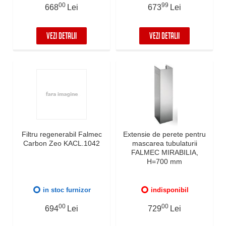
00
99
668
Lei
673
Lei
VEZI DETALII
VEZI DETALII
Filtru regenerabil Falmec
Extensie de perete pentru
Carbon Zeo KACL.1042
mascarea tubulaturii
FALMEC MIRABILIA,
H=700 mm
in stoc furnizor
indisponibil
00
00
694
Lei
729
Lei