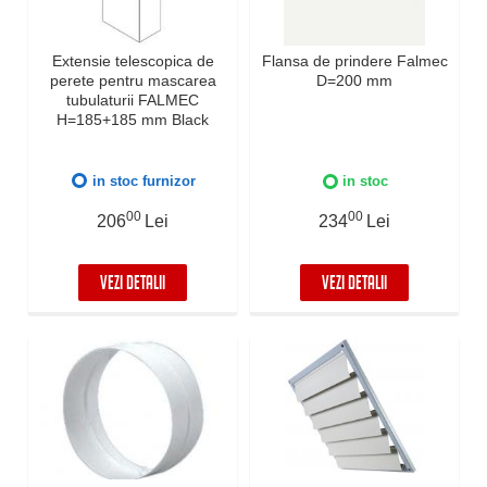
Extensie telescopica de
Flansa de prindere Falmec
perete pentru mascarea
D=200 mm
tubulaturii FALMEC
H=185+185 mm Black
in stoc furnizor
in stoc
00
00
206
Lei
234
Lei
VEZI DETALII
VEZI DETALII