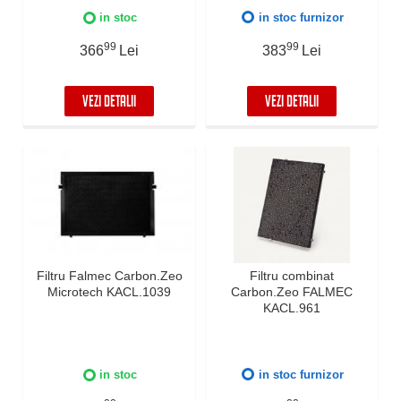
in stoc
in stoc furnizor
99
99
366
Lei
383
Lei
VEZI DETALII
VEZI DETALII
Filtru Falmec Carbon.Zeo
Filtru combinat
Microtech KACL.1039
Carbon.Zeo FALMEC
KACL.961
in stoc
in stoc furnizor