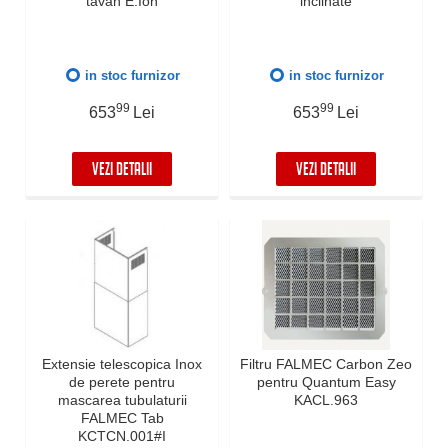
tavan E.Ion
inclinate
in stoc furnizor
in stoc furnizor
99
99
653
Lei
653
Lei
VEZI DETALII
VEZI DETALII
Extensie telescopica Inox
Filtru FALMEC Carbon Zeo
de perete pentru
pentru Quantum Easy
mascarea tubulaturii
KACL.963
FALMEC Tab
KCTCN.001#I