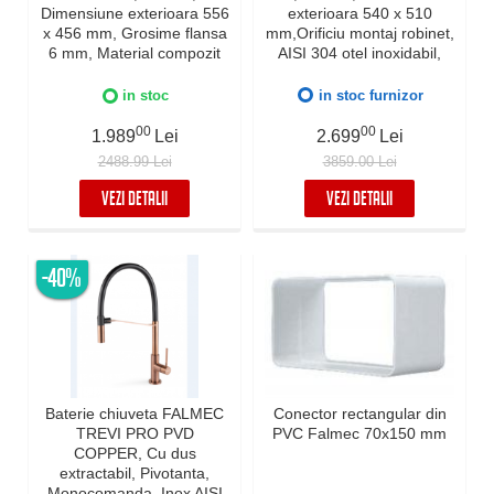
Dimensiune exterioara 556
exterioara 540 x 510
x 456 mm, Grosime flansa
mm,Orificiu montaj robinet,
6 mm, Material compozit
AISI 304 otel inoxidabil,
Ceramix, Preaplin
Radius 12mm, Supapa de
Perimetral, Instalare pe
golire automata, Fibra anti-
in stoc
in stoc furnizor
blat sau sub blat
zgomot, Sistem drenaj
00
FALMEC, Instalare flush
00
1.989
Lei
2.699
Lei
sau pe blat
2488.99 Lei
3859.00 Lei
VEZI DETALII
VEZI DETALII
-40%
Baterie chiuveta FALMEC
Conector rectangular din
TREVI PRO PVD
PVC Falmec 70x150 mm
COPPER, Cu dus
extractabil, Pivotanta,
Monocomanda, Inox AISI