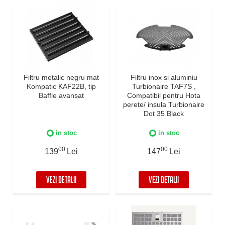
Filtru metalic negru mat
Filtru inox si aluminiu
Kompatic KAF22B, tip
Turbionaire TAF7S ,
Baffle avansat
Compatibil pentru Hota
perete/ insula Turbionaire
Dot 35 Black
in stoc
in stoc
00
00
139
Lei
147
Lei
VEZI DETALII
VEZI DETALII