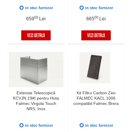
in stoc furnizor
in stoc furnizor
00
00
659
Lei
665
Lei
VEZI DETALII
VEZI DETALII
Extensie Telescopică
Kit Filtru Carbon.Zeo
KCVJN.19#I pentru Hota
FALMEC KACL.1006
Falmec Virgola Touch
compatibil Falmec Brera
NRS, Inox
in stoc furnizor
in stoc furnizor