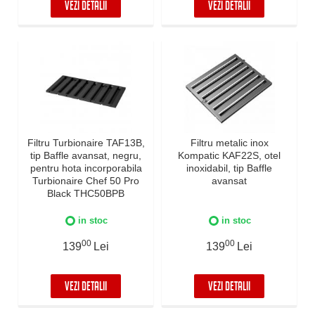
VEZI DETALII
VEZI DETALII
Filtru Turbionaire TAF13B,
Filtru metalic inox
tip Baffle avansat, negru,
Kompatic KAF22S, otel
pentru hota incorporabila
inoxidabil, tip Baffle
Turbionaire Chef 50 Pro
avansat
Black THC50BPB
in stoc
in stoc
00
00
139
Lei
139
Lei
VEZI DETALII
VEZI DETALII