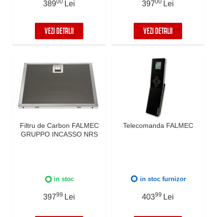
00
00
389
Lei
397
Lei
VEZI DETALII
VEZI DETALII
Filtru de Carbon FALMEC
Telecomanda FALMEC
GRUPPO INCASSO NRS
in stoc
in stoc furnizor
99
99
397
Lei
403
Lei