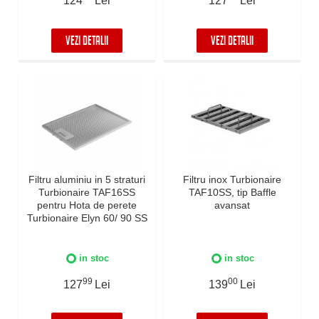
124
Lei
127
Lei
VEZI DETALII
VEZI DETALII
Filtru aluminiu in 5 straturi
Filtru inox Turbionaire
Turbionaire TAF16SS
TAF10SS, tip Baffle
pentru Hota de perete
avansat
Turbionaire Elyn 60/ 90 SS
in stoc
in stoc
99
00
127
Lei
139
Lei