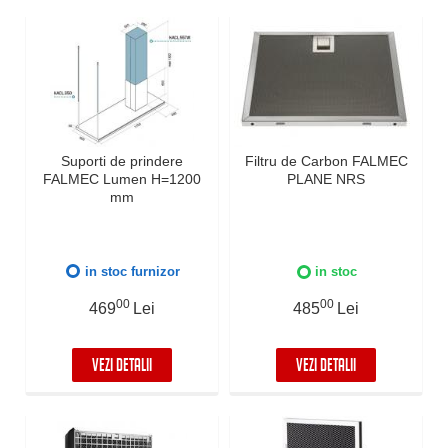
Suporti de prindere
Filtru de Carbon FALMEC
FALMEC Lumen H=1200
PLANE NRS
mm
in stoc furnizor
in stoc
00
00
469
Lei
485
Lei
VEZI DETALII
VEZI DETALII