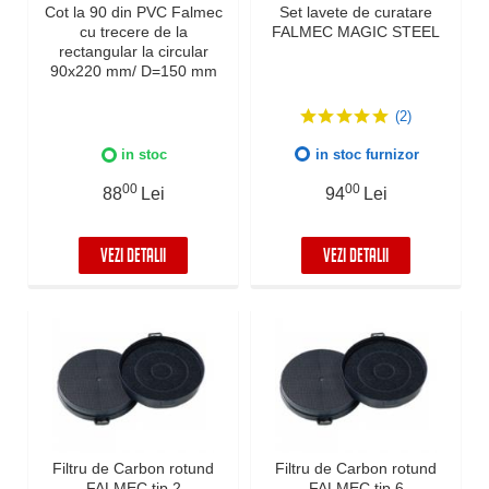
Cot la 90 din PVC Falmec
Set lavete de curatare
cu trecere de la
FALMEC MAGIC STEEL
rectangular la circular
90x220 mm/ D=150 mm
(2)
in stoc
in stoc furnizor
00
00
88
Lei
94
Lei
VEZI DETALII
VEZI DETALII
Filtru de Carbon rotund
Filtru de Carbon rotund
FALMEC tip 2
FALMEC tip 6