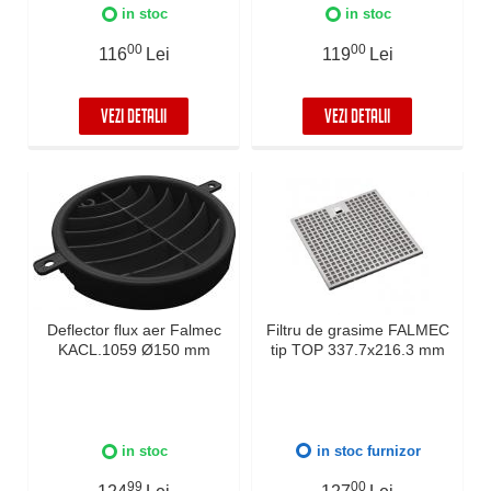
in stoc
in stoc
00
00
116
Lei
119
Lei
VEZI DETALII
VEZI DETALII
Deflector flux aer Falmec
Filtru de grasime FALMEC
KACL.1059 Ø150 mm
tip TOP 337.7x216.3 mm
in stoc
in stoc furnizor
99
00