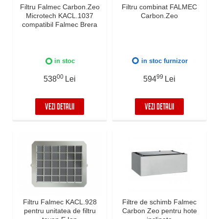
Filtru Falmec Carbon.Zeo
Filtru combinat FALMEC
Microtech KACL.1037
Carbon.Zeo
compatibil Falmec Brera
in stoc
in stoc furnizor
00
99
538
Lei
594
Lei
VEZI DETALII
VEZI DETALII
Filtru Falmec KACL.928
Filtre de schimb Falmec
pentru unitatea de filtru
Carbon Zeo pentru hote