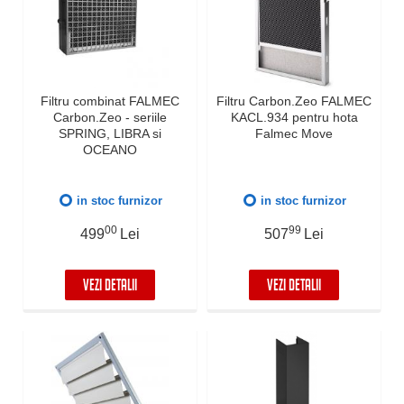
Filtru combinat FALMEC
Filtru Carbon.Zeo FALMEC
Carbon.Zeo - seriile
KACL.934 pentru hota
SPRING, LIBRA si
Falmec Move
OCEANO
in stoc furnizor
in stoc furnizor
00
99
499
Lei
507
Lei
VEZI DETALII
VEZI DETALII