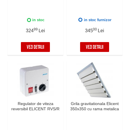
in stoc
in stoc furnizor
99
00
324
Lei
345
Lei
VEZI DETALII
VEZI DETALII
Regulator de viteza
Grila gravitationala Elicent
reversibil ELICENT RVS/R
350x350 cu rama metalica