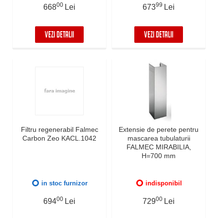
00
99
668
Lei
673
Lei
VEZI DETALII
VEZI DETALII
Filtru regenerabil Falmec
Extensie de perete pentru
Carbon Zeo KACL.1042
mascarea tubulaturii
FALMEC MIRABILIA,
H=700 mm
in stoc furnizor
indisponibil
00
00
694
Lei
729
Lei