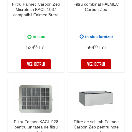
Filtru Falmec Carbon.Zeo
Filtru combinat FALMEC
Microtech KACL.1037
Carbon.Zeo
compatibil Falmec Brera
in stoc
in stoc furnizor
00
99
538
Lei
594
Lei
VEZI DETALII
VEZI DETALII
Filtru Falmec KACL.928
Filtre de schimb Falmec
pentru unitatea de filtru
Carbon Zeo pentru hote