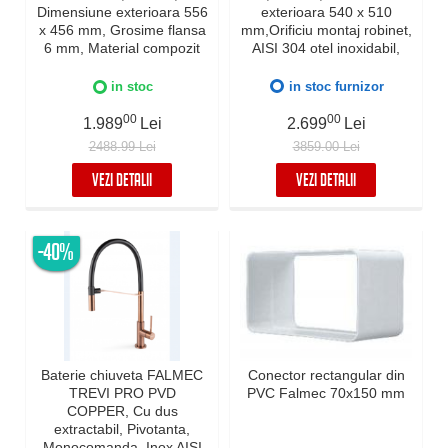
Dimensiune exterioara 556
exterioara 540 x 510
x 456 mm, Grosime flansa
mm,Orificiu montaj robinet,
6 mm, Material compozit
AISI 304 otel inoxidabil,
Ceramix, Preaplin
Radius 12mm, Supapa de
Perimetral, Instalare pe
golire automata, Fibra anti-
in stoc
in stoc furnizor
blat sau sub blat
zgomot, Sistem drenaj
00
FALMEC, Instalare flush
00
1.989
Lei
2.699
Lei
sau pe blat
2488.99 Lei
3859.00 Lei
VEZI DETALII
VEZI DETALII
-40%
Baterie chiuveta FALMEC
Conector rectangular din
TREVI PRO PVD
PVC Falmec 70x150 mm
COPPER, Cu dus
extractabil, Pivotanta,
Monocomanda, Inox AISI