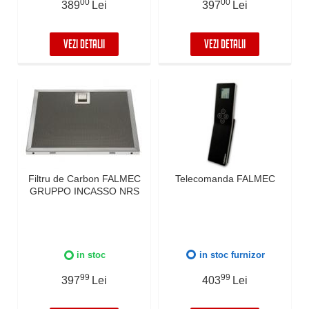
00
00
389
Lei
397
Lei
VEZI DETALII
VEZI DETALII
Filtru de Carbon FALMEC
Telecomanda FALMEC
GRUPPO INCASSO NRS
in stoc
in stoc furnizor
99
99
397
Lei
403
Lei