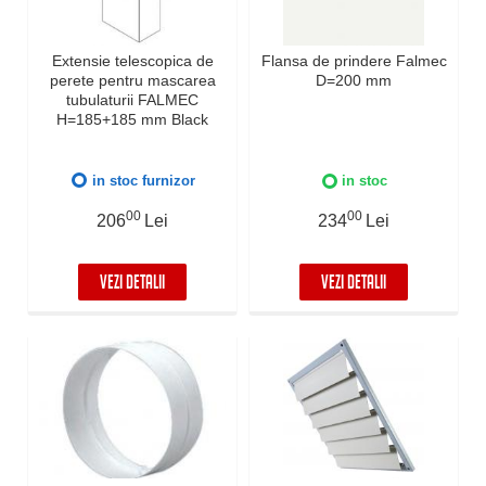
Extensie telescopica de
Flansa de prindere Falmec
perete pentru mascarea
D=200 mm
tubulaturii FALMEC
H=185+185 mm Black
in stoc furnizor
in stoc
00
00
206
Lei
234
Lei
VEZI DETALII
VEZI DETALII