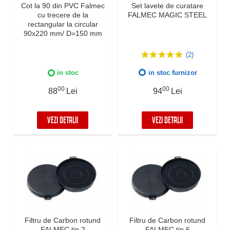
Cot la 90 din PVC Falmec
Set lavete de curatare
cu trecere de la
FALMEC MAGIC STEEL
rectangular la circular
90x220 mm/ D=150 mm
(2)
in stoc
in stoc furnizor
00
00
88
Lei
94
Lei
VEZI DETALII
VEZI DETALII
Filtru de Carbon rotund
Filtru de Carbon rotund
FALMEC tip 2
FALMEC tip 6