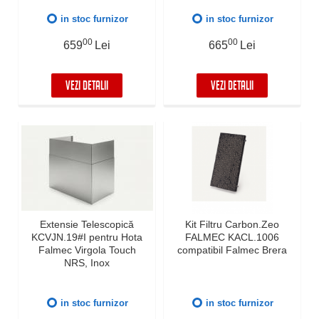
in stoc furnizor
in stoc furnizor
00
00
659
Lei
665
Lei
VEZI DETALII
VEZI DETALII
Extensie Telescopică
Kit Filtru Carbon.Zeo
KCVJN.19#I pentru Hota
FALMEC KACL.1006
Falmec Virgola Touch
compatibil Falmec Brera
NRS, Inox
in stoc furnizor
in stoc furnizor