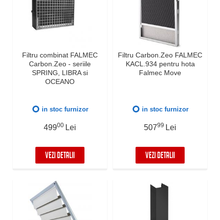
Filtru combinat FALMEC
Filtru Carbon.Zeo FALMEC
Carbon.Zeo - seriile
KACL.934 pentru hota
SPRING, LIBRA si
Falmec Move
OCEANO
in stoc furnizor
in stoc furnizor
00
99
499
Lei
507
Lei
VEZI DETALII
VEZI DETALII