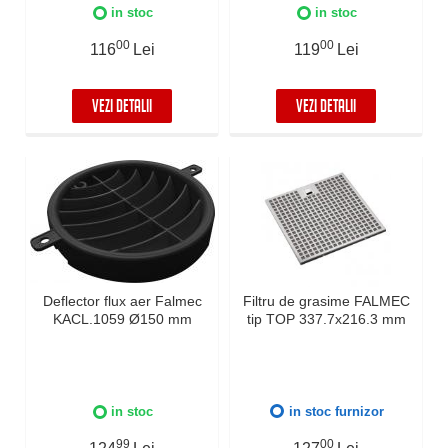
in stoc
in stoc
00
00
116
Lei
119
Lei
VEZI DETALII
VEZI DETALII
Deflector flux aer Falmec
Filtru de grasime FALMEC
KACL.1059 Ø150 mm
tip TOP 337.7x216.3 mm
in stoc
in stoc furnizor
99
00