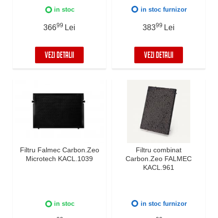
in stoc
in stoc furnizor
99
99
366
Lei
383
Lei
VEZI DETALII
VEZI DETALII
Filtru Falmec Carbon.Zeo
Filtru combinat
Microtech KACL.1039
Carbon.Zeo FALMEC
KACL.961
in stoc
in stoc furnizor