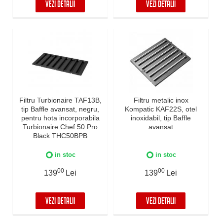
VEZI DETALII
VEZI DETALII
Filtru Turbionaire TAF13B,
Filtru metalic inox
tip Baffle avansat, negru,
Kompatic KAF22S, otel
pentru hota incorporabila
inoxidabil, tip Baffle
Turbionaire Chef 50 Pro
avansat
Black THC50BPB
in stoc
in stoc
00
00
139
Lei
139
Lei
VEZI DETALII
VEZI DETALII