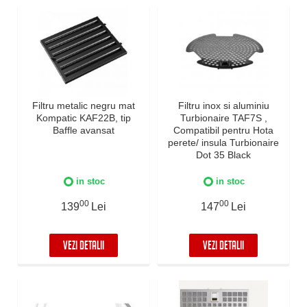
Filtru metalic negru mat
Filtru inox si aluminiu
Kompatic KAF22B, tip
Turbionaire TAF7S ,
Baffle avansat
Compatibil pentru Hota
perete/ insula Turbionaire
Dot 35 Black
in stoc
in stoc
00
00
139
Lei
147
Lei
VEZI DETALII
VEZI DETALII