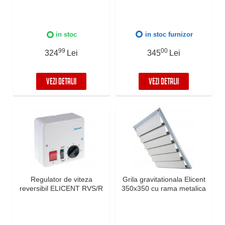
in stoc
in stoc furnizor
99
00
324
Lei
345
Lei
VEZI DETALII
VEZI DETALII
Regulator de viteza
Grila gravitationala Elicent
reversibil ELICENT RVS/R
350x350 cu rama metalica