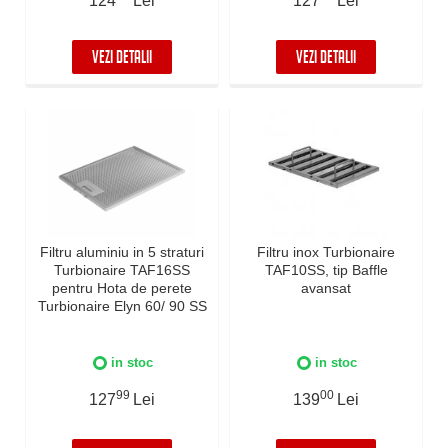
124
Lei
127
Lei
VEZI DETALII
VEZI DETALII
Filtru aluminiu in 5 straturi
Filtru inox Turbionaire
Turbionaire TAF16SS
TAF10SS, tip Baffle
pentru Hota de perete
avansat
Turbionaire Elyn 60/ 90 SS
in stoc
in stoc
99
00
127
Lei
139
Lei