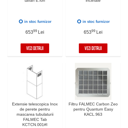
tavan E.Ion
inclinate
in stoc furnizor
in stoc furnizor
99
99
653
Lei
653
Lei
VEZI DETALII
VEZI DETALII
Extensie telescopica Inox
Filtru FALMEC Carbon Zeo
de perete pentru
pentru Quantum Easy
mascarea tubulaturii
KACL.963
FALMEC Tab
KCTCN.001#I