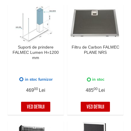
Suporti de prindere
Filtru de Carbon FALMEC
FALMEC Lumen H=1200
PLANE NRS
mm
in stoc furnizor
in stoc
00
00
469
Lei
485
Lei
VEZI DETALII
VEZI DETALII