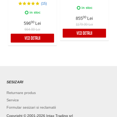
m³/h, Control digital,
de apa, Fabricatie Italia,
(15)
Indicator luminos
Culoare Alba, IPX5
in stoc
umiditate, Timer, Display
in stoc
LED
00
855
Lei
00
596
Lei
1179.00 Lei
664.00 Lei
VEZI DETALII
VEZI DETALII
SESIZARI
Returnare produs
Service
Formular sesizari si reclamatii
Copyright ©️ 2001-2026 Intax Trading srl