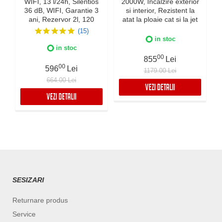
WIFI, 13 l/24h, Silentios
2000W, Incalzire exterior
36 dB, WIFI, Garantie 3
si interior, Rezistent la
ani, Rezervor 2l, 120
atat la ploaie cat si la jet
m³/h, Control digital,
de apa, Fabricatie Italia,
(15)
Indicator luminos
Culoare Alba, IPX5
in stoc
umiditate, Timer, Display
in stoc
LED
00
855
Lei
00
596
Lei
1179.00 Lei
664.00 Lei
VEZI DETALII
VEZI DETALII
SESIZARI
Returnare produs
Service