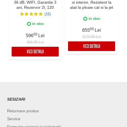
36 dB, WIFI, Garantie 3
si interior, Rezistent la
ani, Rezervor 2l, 120
atat la ploaie cat si la jet
m³/h, Control digital,
de apa, Fabricatie Italia,
(15)
Indicator luminos
Culoare Alba, IPX5
in stoc
umiditate, Timer, Display
in stoc
LED
00
855
Lei
00
596
Lei
1179.00 Lei
664.00 Lei
VEZI DETALII
VEZI DETALII
SESIZARI
Returnare produs
Service
Formular sesizari si reclamatii