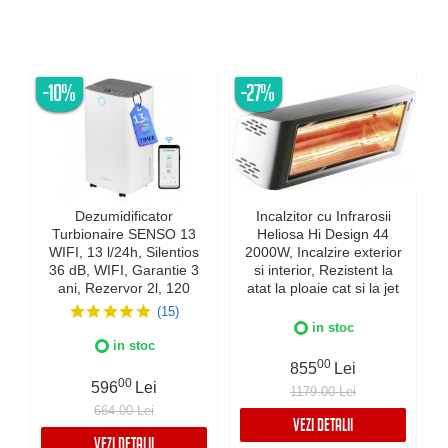
-10%
-27%
Dezumidificator
Incalzitor cu Infrarosii
Turbionaire SENSO 13
Heliosa Hi Design 44
WIFI, 13 l/24h, Silentios
2000W, Incalzire exterior
36 dB, WIFI, Garantie 3
si interior, Rezistent la
ani, Rezervor 2l, 120
atat la ploaie cat si la jet
m³/h, Control digital,
de apa, Fabricatie Italia,
(15)
Indicator luminos
Culoare Alba, IPX5
in stoc
umiditate, Timer, Display
in stoc
LED
00
855
Lei
00
596
Lei
1179.00 Lei
664.00 Lei
VEZI DETALII
VEZI DETALII