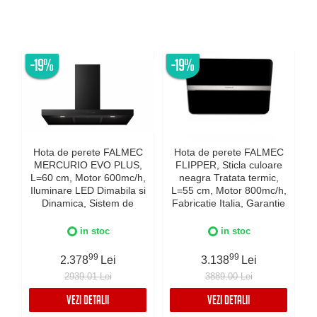
-19%
-19%
Hota de perete FALMEC
Hota de perete FALMEC
MERCURIO EVO PLUS,
FLIPPER, Sticla culoare
L=60 cm, Motor 600mc/h,
neagra Tratata termic,
Iluminare LED Dimabila si
L=55 cm, Motor 800mc/h,
Dinamica, Sistem de
Fabricatie Italia, Garantie
c
comunicare wireless intre
5 ani, Iluminare Dinamica
plita si hota Falmec,
si Dimabila, Inox AISI 304
in stoc
in stoc
Fabricatie Italia, Garantie
I
5 ani, Neagra
99
99
2.378
Lei
3.138
Lei
2939.01 Lei
3889.00 Lei
VEZI DETALII
VEZI DETALII