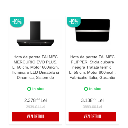
-19%
-19%
Hota de perete FALMEC
Hota de perete FALMEC
MERCURIO EVO PLUS,
FLIPPER, Sticla culoare
L=60 cm, Motor 600mc/h,
neagra Tratata termic,
Iluminare LED Dimabila si
L=55 cm, Motor 800mc/h,
Dinamica, Sistem de
Fabricatie Italia, Garantie
c
comunicare wireless intre
5 ani, Iluminare Dinamica
plita si hota Falmec,
si Dimabila, Inox AISI 304
in stoc
in stoc
Fabricatie Italia, Garantie
I
5 ani, Neagra
99
99
2.378
Lei
3.138
Lei
2939.01 Lei
3889.00 Lei
VEZI DETALII
VEZI DETALII