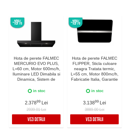
-19%
-19%
Hota de perete FALMEC
Hota de perete FALMEC
MERCURIO EVO PLUS,
FLIPPER, Sticla culoare
L=60 cm, Motor 600mc/h,
neagra Tratata termic,
Iluminare LED Dimabila si
L=55 cm, Motor 800mc/h,
Dinamica, Sistem de
Fabricatie Italia, Garantie
c
comunicare wireless intre
5 ani, Iluminare Dinamica
plita si hota Falmec,
si Dimabila, Inox AISI 304
in stoc
in stoc
Fabricatie Italia, Garantie
I
5 ani, Neagra
99
99
2.378
Lei
3.138
Lei
2939.01 Lei
3889.00 Lei
VEZI DETALII
VEZI DETALII