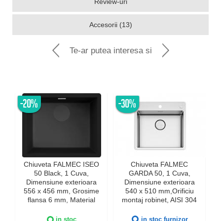
Review-uri
Accesorii (13)
Te-ar putea interesa si
-20%
-30%
Chiuveta FALMEC ISEO
Chiuveta FALMEC
50 Black, 1 Cuva,
GARDA 50, 1 Cuva,
Dimensiune exterioara
Dimensiune exterioara
e
556 x 456 mm, Grosime
540 x 510 mm,Orificiu
flansa 6 mm, Material
montaj robinet, AISI 304
compozit Ceramix,
otel inoxidabil, Radius
Preaplin Perimetral,
12mm, Supapa de golire
in stoc
in stoc furnizor