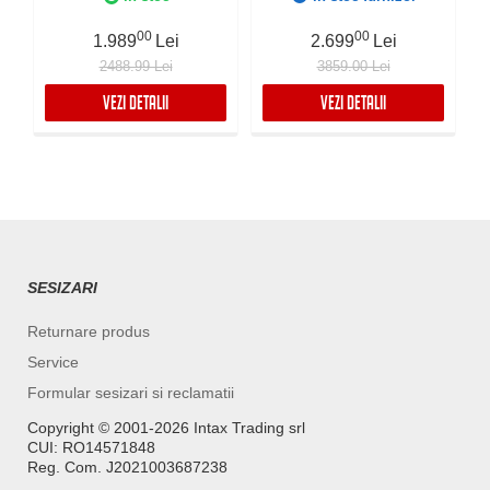
Instalare pe blat sau sub
automata, Fibra anti-
blat
zgomot, Sistem drenaj
00
00
1.989
Lei
2.699
Lei
FALMEC, Instalare flush
2488.99 Lei
3859.00 Lei
sau pe blat
VEZI DETALII
VEZI DETALII
SESIZARI
Returnare produs
Service
Formular sesizari si reclamatii
Copyright ©️ 2001-2026 Intax Trading srl
CUI: RO14571848
Reg. Com. J2021003687238