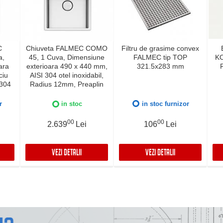
C
Chiuveta FALMEC COMO
Filtru de grasime convex
a,
45, 1 Cuva, Dimensiune
FALMEC tip TOP
KC
ara
exterioara 490 x 440 mm,
321.5x283 mm
ciu
AISI 304 otel inoxidabil,
 304
Radius 12mm, Preaplin
ius
Perimetral, Fibra anti-
lire
zgomot, Sistem drenaj
r
in stoc
in stoc furnizor
i-
FALMEC, Instalare flush
naj
sau pe blat
00
00
2.639
Lei
106
Lei
lush
VEZI DETALII
VEZI DETALII