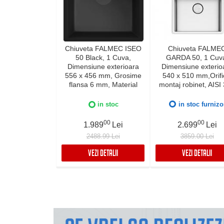
Chiuveta FALMEC ISEO
Chiuveta FALME
50 Black, 1 Cuva,
GARDA 50, 1 Cuv
Dimensiune exterioara
Dimensiune exterio
556 x 456 mm, Grosime
540 x 510 mm,Orifi
flansa 6 mm, Material
montaj robinet, AISI
compozit Ceramix,
otel inoxidabil, Rad
Preaplin Perimetral,
12mm, Supapa de go
in stoc
in stoc furnizo
Instalare pe blat sau sub
automata, Fibra ant
blat
zgomot, Sistem dre
00
00
1.989
Lei
2.699
Lei
FALMEC, Instalare f
2488.99 Lei
3859.00 Lei
sau pe blat
VEZI DETALII
VEZI DETALII