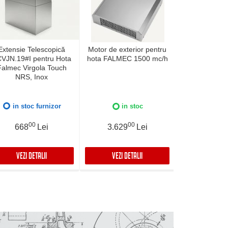
Extensie Telescopică
Motor de exterior pentru
Geam hota
VJN.19#I pentru Hota
hota FALMEC 1500 mc/h
FALMEC 
Falmec Virgola Touch
NRS, Inox
in stoc furnizor
in stoc
in 
00
00
0
668
Lei
3.629
Lei
909
VEZI DETALII
VEZI DETALII
VEZI DET